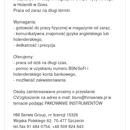
w Holandii w Goes.
Praca od zaraz na długi termin.
Wymagania:
- gotowość do pracy fizycznej w magazynie od zaraz,
- komunikatywna znajomość języka angielskiego lub
holenderskiego,
- delikatność i precyzja.
Oferujemy:
- praca od dziś na długi czas,
- pomoc w uzyskaniu numeru BSN/SoFi i
holenderskiego konta bankowego,
- możliwość zakwaterowania.
Osoby zainteresowane prosimy o przesłanie
CV/zgłoszenie na adres e-mail:
biuro@hmserwis.pl
w
temacie podając PAKOWANIE INSTRUMENTÓW
HM Serwis Group, nr licencji 15326
Wojska Polskiego 62, 70-477 Szczecin
tel./fax 91 484 0754, +48 509 824 843