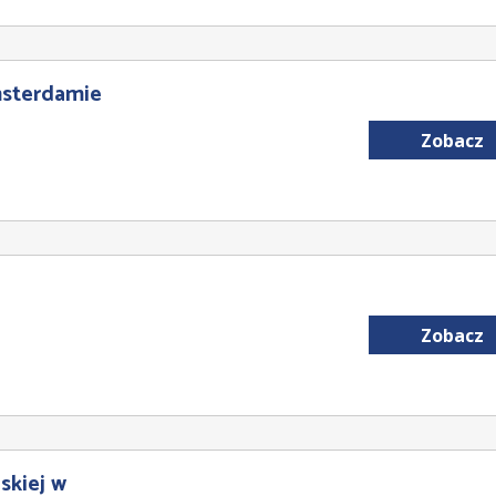
msterdamie
Zobacz
Zobacz
skiej w