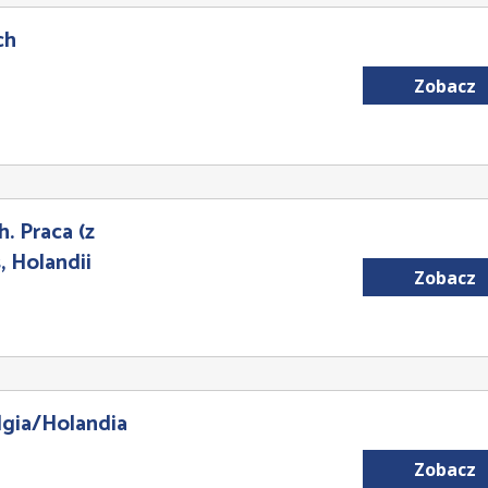
ch
Zobacz
. Praca (z
 Holandii
Zobacz
gia/Holandia
Zobacz