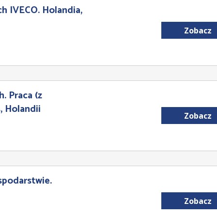
 IVECO. Holandia,
Zobacz
. Praca (z
 Holandii
Zobacz
odarstwie.
Zobacz