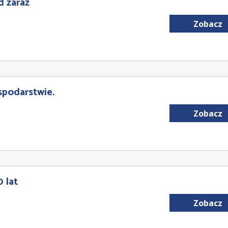
d zaraz
Zobacz
odarstwie.
Zobacz
 lat
Zobacz