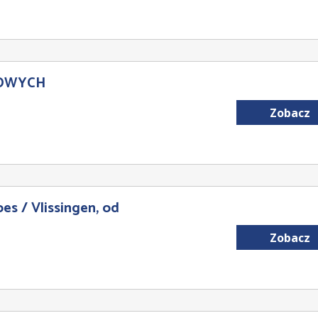
OWYCH
Zobacz
s / Vlissingen, od
Zobacz