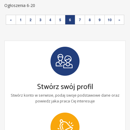
Ogłoszenia 6-20
«
1
2
3
4
5
6
7
8
9
10
»
Stwórz swój profil
Stwórz konto w serwisie, podaj swoje podstawowe dane oraz
powiedz jaka praca Cię interesuje