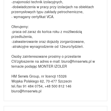
-znajomości technik izolacyjnych,
-doświadczenia w pracy przy izolacjach na obiektach
przemysłowych typu zakłady petrochemiczne,
- wymagany certyfikat VCA.
Oferujemy:
-praca od zaraz do końca roku z możliwością
przedłużenia,
-zakwaterowanie oraz dojazdy zorganizowane,
-atrakcyjne wynagrodzenie od 12euro/tydzień.
Osoby zainteresowane prosimy o przesłanie
CV/zgłoszenie na adres e-mail:
biuro@hmserwis.pl
w
temacie podając MONTER IZOLER
HM Serwis Group, nr licencji 15326
Wojska Polskiego 62, 70-477 Szczecin
tel./fax 91 484 0754, +48 500 812 146
biuro@hmserwis.pl