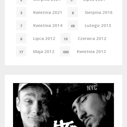
Kwietnia 2021
Sierpnia 2016
3
6
Kwietnia 2014
Lutego 2013
7
49
Lipca 2012
Czerwca 2012
8
10
Maja 2012
Kwietnia 2012
17
490