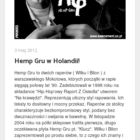
3 maj 2012
Hemp Gru w Holandii!
Hemp Gru to dwóch raperów ( Wilku i Bilon ) z
warszawskiego Mokotowa, których początki w rapie
sięgają połowy lat '90. Zadebiutowali w 1998 roku na
składance "Hip-Hop'owy Raport Z Osiedla" utworem
"Na krawędzi". Reprezentują uliczny styl rapowania. Ich
teksty to dosłowny i mocny przekaz. Raperów ze stolicy
charakteryzuje bezkompromisowy styl, podany bez
dwuznaczności i owijania w bawełnę. W listopadzie
2004 roku na półki sklepowe trafiła pierwsza, długo
oczekiwana płyta Hemp Gru pt. "Klucz". Wilku i Bilon
zaprezentowali po prostu siebie, to z czego ich znamy i