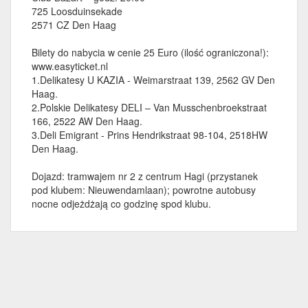
725 Loosduinsekade
2571 CZ Den Haag
Bilety do nabycia w cenie 25 Euro (ilość ograniczona!):
www.easyticket.nl
1.Delikatesy U KAZIA - Weimarstraat 139, 2562 GV Den
Haag.
2.Polskie Delikatesy DELI – Van Musschenbroekstraat
166, 2522 AW Den Haag.
3.Deli Emigrant - Prins Hendrikstraat 98-104, 2518HW
Den Haag.
Dojazd: tramwajem nr 2 z centrum Hagi (przystanek
pod klubem: Nieuwendamlaan); powrotne autobusy
nocne odjeżdżają co godzinę spod klubu.