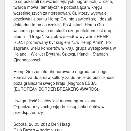
to co pokazali na wcześniejszych nagraniach. Uliczna,
twarda mowa, tematycznie pozostająca w kręgu
wcześniejszych zainteresowań. Ci, którzy wytrwale
oczekiwali albumu Hemp Gru nie zawiedli się i dostali
dokładne to na co czekali. Po 4 latach Hemp Gru
wchodzą ponownie do studia czego efektem jest drugi
album - "Droga". Krążek wyszedł w wytwórni HEMP
REC. i promowany był singlem "...w Hemp Armii". Po
zagraniu wielu koncertów w kraju grupa występowała w
Holandii, Wielkiej Brytanii, Szkocji, Irlandii i Stanach
Zjednoczonych.
Hemp Gru zostało uhonorowane nagrodą unijnego
komisarza do spraw kultury za dotarcie do publiczności
poza granicami swego kraju (Nagroda EBBA.
(EUROPEAN BORDER BREAKERS AWARDS).
Uwaga! Ilość biletów jest mocno ograniczona.
Organizatorzy zachęcają do zakupienia biletów w
przedsprzedaży.
---
Sobota, 26.05.2012 Den Haag
Club Bazart – godz: 20.00