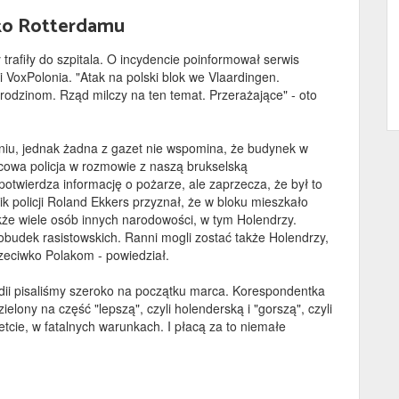
eko Rotterdamu
trafiły do szpitala. O incydencie poinformował serwis
 VoxPolonia. "Atak na polski blok we Vlaardingen.
rodzinom. Rząd milczy na ten temat. Przerażające" - oto
niu, jednak żadna z gazet nie wspomina, że budynek w
cowa policja w rozmowie z naszą brukselską
twierdza informację o pożarze, ale zaprzecza, że był to
 policji Roland Ekkers przyznał, że w bloku mieszkało
kże wiele osób innych narodowości, w tym Holendrzy.
budek rasistowskich. Ranni mogli zostać także Holendrzy,
rzeciwko Polakom - powiedział.
ndii pisaliśmy szeroko na początku marca. Korespondentka
ony na część "lepszą", czyli holenderską i "gorszą", czyli
tcie, w fatalnych warunkach. I płacą za to niemałe