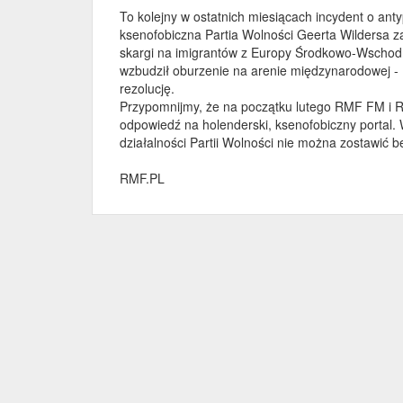
To kolejny w ostatnich miesiącach incydent o ant
ksenofobiczna Partia Wolności Geerta Wildersa za
skargi na imigrantów z Europy Środkowo-Wschodnie
wzbudził oburzenie na arenie międzynarodowej - 
rezolucję.
Przypomnijmy, że na początku lutego RMF FM i RM
odpowiedź na holenderski, ksenofobiczny portal. 
działalności Partii Wolności nie można zostawić 
RMF.PL