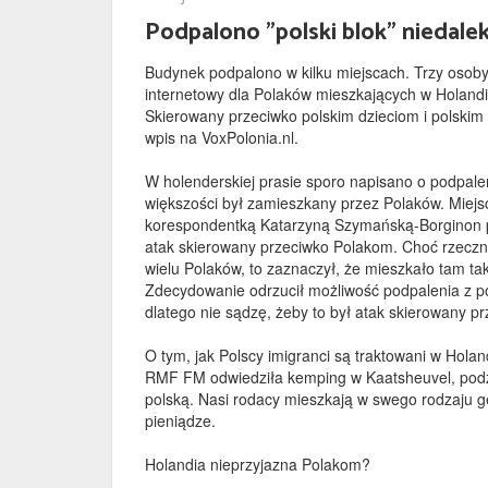
Podpalono "polski blok" niedal
Budynek podpalono w kilku miejscach. Trzy osoby 
internetowy dla Polaków mieszkających w Holandii
Skierowany przeciwko polskim dzieciom i polskim 
wpis na VoxPolonia.nl.
W holenderskiej prasie sporo napisano o podpale
większości był zamieszkany przez Polaków. Miejs
korespondentką Katarzyną Szymańską-Borginon po
atak skierowany przeciwko Polakom. Choć rzecznik
wielu Polaków, to zaznaczył, że mieszkało tam ta
Zdecydowanie odrzucił możliwość podpalenia z po
dlatego nie sądzę, żeby to był atak skierowany p
O tym, jak Polscy imigranci są traktowani w Hola
RMF FM odwiedziła kemping w Kaatsheuvel, podziel
polską. Nasi rodacy mieszkają w swego rodzaju ge
pieniądze.
Holandia nieprzyjazna Polakom?